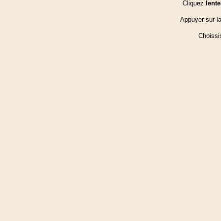
Cliquez
lent
Appuyer sur l
Choissis